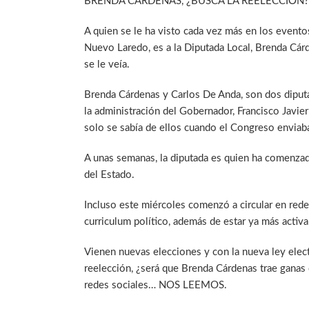
BRENDA CARDENAS, ¿BUSCA LA REELECCIÓN?
A quien se le ha visto cada vez más en los evento
Nuevo Laredo, es a la Diputada Local, Brenda Cár
se le veía.
Brenda Cárdenas y Carlos De Anda, son dos diput
la administración del Gobernador, Francisco Javie
solo se sabía de ellos cuando el Congreso enviaba
A unas semanas, la diputada es quien ha comenzad
del Estado.
Incluso este miércoles comenzó a circular en rede
curriculum político, además de estar ya más activa
Vienen nuevas elecciones y con la nueva ley elect
reelección, ¿será que Brenda Cárdenas trae ganas d
redes sociales… NOS LEEMOS.