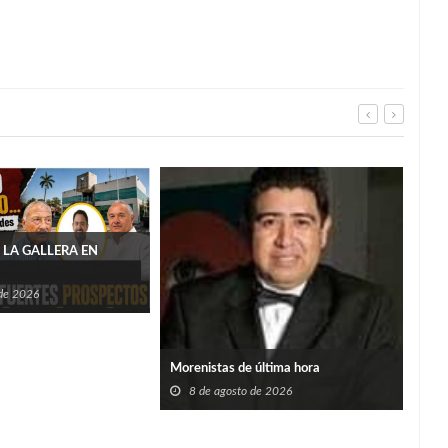
 LA GALLERA EN
 de 2026
San 
Morenistas de última hora
alca
capo
8 de agosto de 2026
8