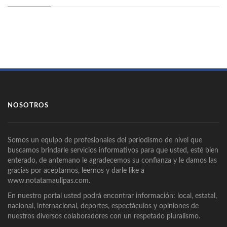
NOSOTROS
Somos un equipo de profesionales del periodismo de nivel que
buscamos brindarle servicios informativos para que usted, esté bien
enterado, de antemano le agradecemos su confianza y le damos las
gracias por aceptarnos, leernos y darle like a
www.notatamaulipas.com.
En nuestro portal usted podrá encontrar información: local, estatal,
nacional, internacional, deportes, espectáculos y opiniones de
nuestros diversos colaboradores con un respetado pluralismo.