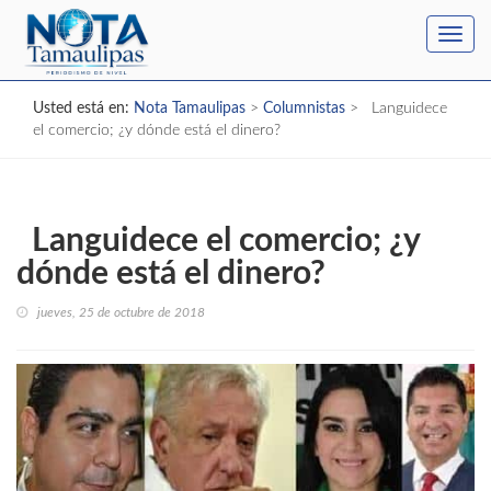
Toggl
navig
Usted está en:
Nota Tamaulipas
>
Columnistas
>
Languidece
el comercio; ¿y dónde está el dinero?
Languidece el comercio; ¿y
dónde está el dinero?
jueves, 25 de octubre de 2018