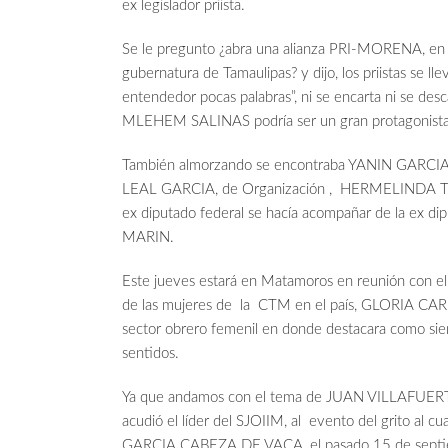
ex legislador priista.
Se le pregunto ¿abra una alianza PRI-MORENA, en el
gubernatura de Tamaulipas? y dijo, los priistas se 
entendedor pocas palabras”, ni se encarta ni se desc
MLEHEM SALINAS podría ser un gran protagonist
También almorzando se encontraba YANIN GARCIA,
LEAL GARCIA, de Organización , HERMELINDA TORRE
ex diputado federal se hacía acompañar de la ex
MARIN.
Este jueves estará en Matamoros en reunión con 
de las mujeres de la CTM en el país, GLORIA CARR
sector obrero femenil en donde destacara como siem
sentidos.
Ya que andamos con el tema de JUAN VILLAFUERTE, 
acudió el líder del SJOIIM, al evento del grito al 
GARCIA CABEZA DE VACA, el pasado 15 de septiembr