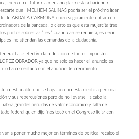
ítica, pero en el futuro a mediano plazo estará haciendo
no descarte que MELHEM SALINAS podría ser el próximo líder
periodo de ABDALA CARMONA quien seguramente entrara en
ordinadora de la bancada, lo cierto es que esta mujercita trae
 puntos sobres las “ ies “ cuando así se requiera, es decir
cipales no atiendan las demandas de la ciudadanía.
o federal hace efectivo la reducción de tantos impuestos
OPEZ OBRADOR ya que no solo es hacer el anuncio es
én lo ha comentado con el anuncio de crecimiento
ante cuestionable que se haga un encuestamiento a personas
ión y sus repercusiones pero de no llevarse a cabo la
habría grandes pérdidas de valor económico y falta de
utado federal quien dijo “nos tocó en el Congreso lidiar con
e van a poner mucho mejor en términos de política, recalco el