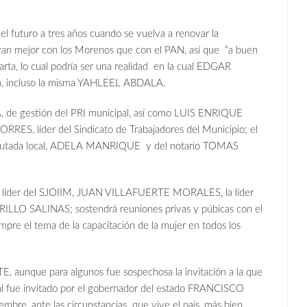
 futuro a tres años cuando se vuelva a renovar la
llevan mejor con los Morenos que con el PAN, así que “a buen
arta, lo cual podría ser una realidad en la cual EDGAR
a, incluso la misma YAHLEEL ABDALA.
 de gestión del PRI municipal, así como LUIS ENRIQUE
S, líder del Sindicato de Trabajadores del Municipio; el
 diputada local, ADELA MANRIQUE y del notario TOMAS
el líder del SJOIIM, JUAN VILLAFUERTE MORALES, la líder
ILLO SALINAS; sostendrá reuniones privas y púbicas con el
pre el tema de la capacitación de la mujer en todos los
aunque para algunos fue sospechosa la invitación a la que
cual fue invitado por el gobernador del estado FRANCISCO
e, ante las circunstancias que vive el país, más bien