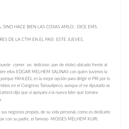
, SINO HACE BIEN LAS COSAS AMLO; DICE EMS.
RES DE LA CTM EN EL PAIS ESTE JUEVES.
 puede comer un delicioso pan de elote) ubicado frente al
entre ellos EDGAR MELHEM SALINAS con quien tuvimos la
 porque YAHLEEL es la mejor opción para dirigir el PRI por lo
ambios en el Congreso Tamaulipeco, aunque el ex diputado se
artera dijo que si apoyara a la nueva líder que tomara
a.
e sus negocios propios, de su vida personal, como es dedicarle
o estar con su padre, el famoso MOISES MELHEM KURI.