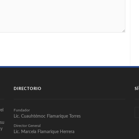
DIRECTORIO
S
el
Fundador
Lic. Cuauhtémoc Flamarique Torres
 su
Director General
 y
Lic. Marcela Flamarique Herrera