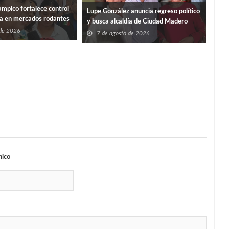
mpico fortalece control
“PO
Lupe González anuncia regreso político
ia en mercados rodantes
ISS
y busca alcaldía de Ciudad Madero
 de 2026
7
7 de agosto de 2026
nico