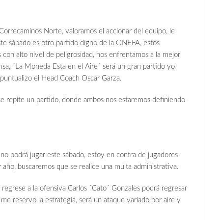
 Correcaminos Norte, valoramos el accionar del equipo, le
ste sábado es otro partido digno de la ONEFA, estos
 con alto nivel de peligrosidad, nos enfrentamos a la mejor
nsa, ´La Moneda Esta en el Aire´ será un gran partido yo
n, puntualizo el Head Coach Oscar Garza.
r, se repite un partido, donde ambos nos estaremos definiendo
 no podrá jugar este sábado, estoy en contra de jugadores
or año, buscaremos que se realice una multa administrativa.
regrese a la ofensiva Carlos ´Cato´ Gonzales podrá regresar
me reservo la estrategia, será un ataque variado por aire y