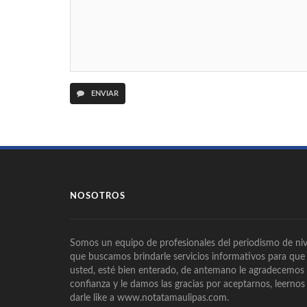
ENVIAR
NOSOTROS
Somos un equipo de profesionales del periodismo de niv
que buscamos brindarle servicios informativos para que
usted, esté bien enterado, de antemano le agradecemos
confianza y le damos las gracias por aceptarnos, leernos
darle like a www.notatamaulipas.com.