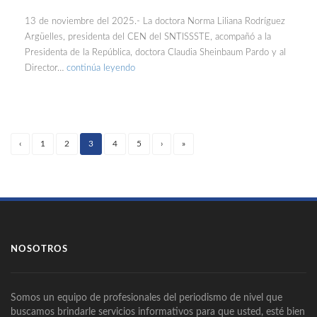
13 de noviembre del 2025.- La doctora Norma Liliana Rodríguez
Argüelles, presidenta del CEN del SNTISSSTE, acompañó a la
Presidenta de la República, doctora Claudia Sheinbaum Pardo y al
Director…
continúa leyendo
‹
1
2
3
4
5
›
»
(current)
NOSOTROS
Somos un equipo de profesionales del periodismo de nivel que
buscamos brindarle servicios informativos para que usted, esté bien