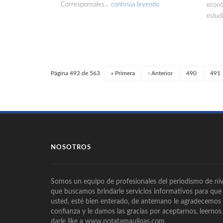
Corresponsales…
continúa leyendo
econó
estud
Página 492 de 563
«
Primera
‹
Anterior
490
491
NOSOTROS
Somos un equipo de profesionales del periodismo de niv
que buscamos brindarle servicios informativos para que
usted, esté bien enterado, de antemano le agradecemos
confianza y le damos las gracias por aceptarnos, leernos
darle like a www.notatamaulipas.com.