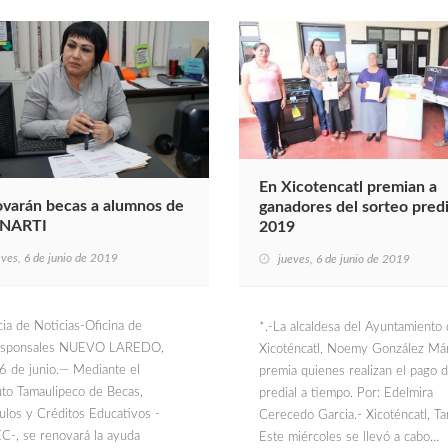
En Xicotencatl premian a
varán becas a alumnos de
ganadores del sorteo predi
NARTI
2019
eves, 6 de junio de 2019
jueves, 6 de junio de 2019
ia de Noticias-Oficina de
*.-La alcaldesa del Ayuntamiento
esponsales NUEVO LAREDO,
Xicoténcatl, Noemy González Má
 6 de junio.— Mediante el
premia quienes realizan el pago 
tuto Tamaulipeco de Becas,
predial a tiempo. Por: Edelmira
ulos y Créditos Educativos -
Cerecedo Garcia.- Xicoténcatl, Ta
C-, se renovará la ayuda
Este miércoles se llevó a cabo…