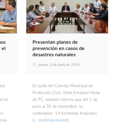
mos
Presentan planes de
 el
prevención en casos de
desastres naturales
jueves, 6 de junio de 2019
los
En junta del Consejo Municipal de
Protección Civil, Omar Enríquez titular
ad en
de PC, también informa que del 1 de
junio al 30 de noviembre, se
es
contemplan 14 tormentas tropicales
inúa
o…
continúa leyendo