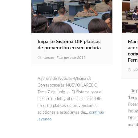
Imparte Sistema DIF pláticas
Mant
de prevención en secundaria
acer
comu
viernes, 7 de junio de 2019
Fern
vi
Agencia de Noticias-Oficina de
Corresponsales NUEVO LAREDO,
*Impa
Tam., 7 de junio .— El Sistema para el
“Leng
Desarrollo Integral de la Familia -DIF-
Poder
impartió pláticas de prevención de
Inclu
adicciones a estudiantes de…
continúa
Discap
leyendo
más 