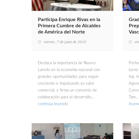
Participa Enrique Rivas en la
Grad
Primera Cumbre de Alcaldes
Prep
de América del Norte
Vasc
viernes, 7 de junio de 2019
vi
Destaca la importancia de Nuevo
Perte
Laredo en la economía nacional con
turno
grandes oportunidades para seguir
Ing. 
creciendo e impulsando su valor
Agenc
comercial, y firma un convenio de
Corr
colaboración para el desarrollo…
Tam.,
continúa leyendo
leyen