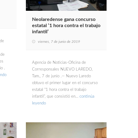
Neolaredense gana concurso
estatal ‘1 hora contra el trabajo
infantil’
 de
viernes, 7 de junio de 2019
 de
es
Agencia de Noticias-Oficina de
o .
Corresponsales NUEVO LAREDO,
endo
Tam., 7 de junio .— Nuevo Laredo
obtuvo el primer lugar en el concurso
estatal “1 hora contra el trabajo
infantil”, que consistió en…
continúa
leyendo