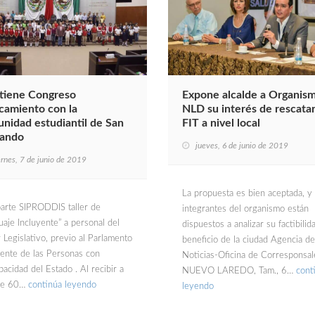
iene Congreso
Expone alcalde a Organis
camiento con la
NLD su interés de rescatar
nidad estudiantil de San
FIT a nivel local
ando
jueves, 6 de junio de 2019
ernes, 7 de junio de 2019
La propuesta es bien aceptada, y 
rte SIPRODDIS taller de
integrantes del organismo están
uaje Incluyente” a personal del
dispuestos a analizar su factibilid
 Legislativo, previo al Parlamento
beneficio de la ciudad Agencia de
yente de las Personas con
Noticias-Oficina de Corresponsal
acidad del Estado . Al recibir a
NUEVO LAREDO, Tam., 6…
cont
de 60…
continúa leyendo
leyendo