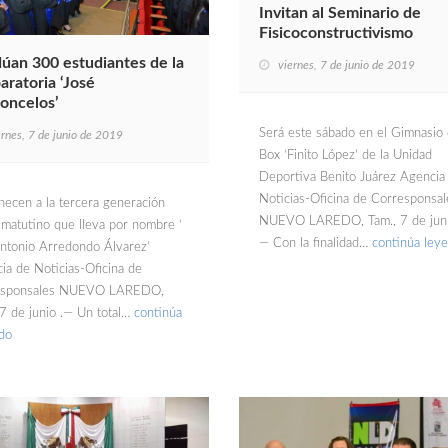
Invitan al Seminario de
Fisicoconstructivismo
úan 300 estudiantes de la
viernes, 7 de junio de 2019
aratoria ‘José
oncelos’
Será este sábado en el Gimnasio
ernes, 7 de junio de 2019
Box ‘Finito López’ de la Unidad
Deportiva Benito Juárez Agencia
Noticias-Oficina de Corresponsal
necen a la tercera generación
NUEVO LAREDO, Tam., 7 de juni
 matutino que lleva por nombre ‘
— Con la finalidad…
continúa ley
Antonio Arredondo Álvarez’
ia de Noticias-Oficina de
esponsales NUEVO LAREDO,
 7 de junio .— Un total…
continúa
do