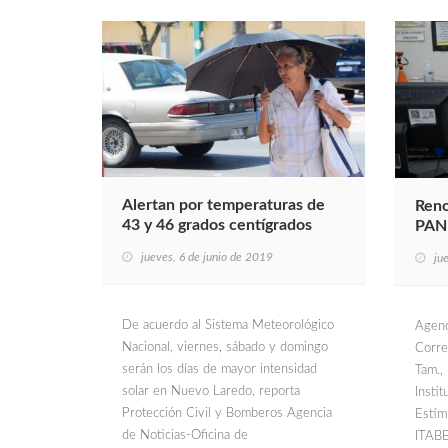
Alertan por temperaturas de
Reno
43 y 46 grados centígrados
PAN
jueves, 6 de junio de 2019
ju
De acuerdo al Sistema Meteorológico
Agenc
Nacional, viernes, sábado y domingo
Corr
serán los días de mayor intensidad
Tam.,
solar en Nuevo Laredo, reporta
Insti
Protección Civil y Bomberos Agencia
Estím
de Noticias-Oficina de
ITABE