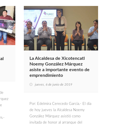
La Alcaldesa de Xicotencatl
al
Noemy González Márquez
asiste a importante evento de
emprendimiento
jueves, 6 de junio de 2019
 de
rquez
Por: Edelmira Cerecedo García.- El día
de
de hoy jueves la Alcaldesa Noemy
González Márquez asistió como
m.-
invitada de honor al arranque del