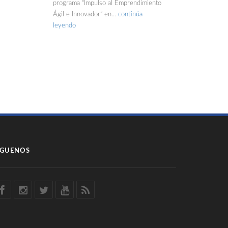
programa “Impulso al Emprendimiento
Ágil e Innovador” en…
continúa
leyendo
ÍGUENOS