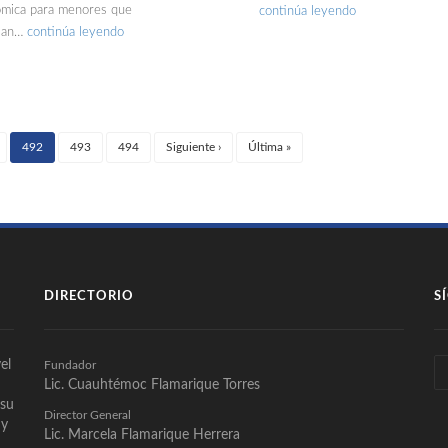
mica para menores que
continúa leyendo
ian…
continúa leyendo
492
493
494
Siguiente
›
Última
»
(current)
DIRECTORIO
S
el
Fundador
Lic. Cuauhtémoc Flamarique Torres
 su
Director General
 y
Lic. Marcela Flamarique Herrera