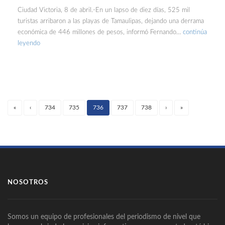
Ciudad Victoria, 8 de abril.-En un lapso de diez días, 525 mil
turistas arribaron a las playas de Tamaulipas, dejando una derrama
económica de 446 millones de pesos, informó Fernando…
continúa
leyendo
«
‹
734
735
736
737
738
›
»
(current)
NOSOTROS
Somos un equipo de profesionales del periodismo de nivel que