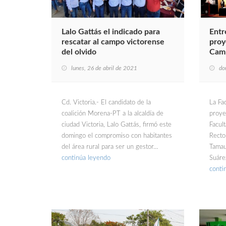
Lalo Gattás el indicado para
Entr
rescatar al campo victorense
proy
del olvido
Cam
lunes, 26 de abril de 2021
do
Cd. Victoria.- El candidato de la
La Fa
coalición Morena-PT a la alcaldía de
proye
ciudad Victoria, Lalo Gattás, firmó este
Facul
domingo el compromiso con habitantes
Recto
del área rural para ser un gestor…
Tamau
continúa leyendo
Suáre
conti