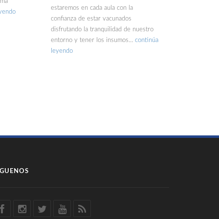
ima
estaremos en cada aula con la
eyendo
confianza de estar vacunados
disfrutando la tranquilidad de nuestro
entorno y tener los insumos…
continúa
leyendo
ÍGUENOS