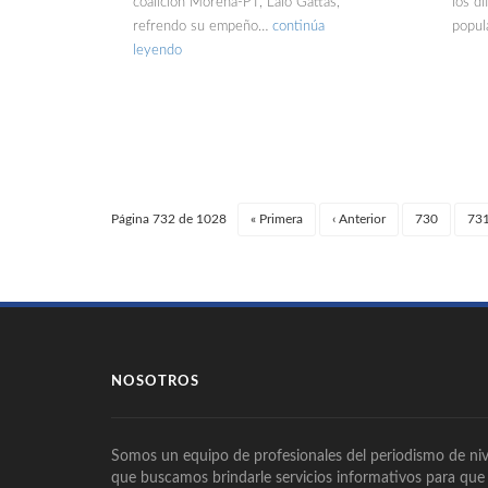
coalición Morena-PT, Lalo Gattas,
los d
refrendo su empeño…
continúa
popul
leyendo
Página 732 de 1028
«
Primera
‹
Anterior
730
73
NOSOTROS
Somos un equipo de profesionales del periodismo de niv
que buscamos brindarle servicios informativos para que