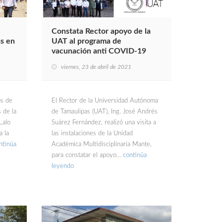
Constata Rector apoyo de la
as en
UAT al programa de
vacunación anti COVID-19
viernes, 23 de abril de 2021
os de
El Rector de la Universidad Autónoma
 de la
de Tamaulipas (UAT), Ing. José Andrés
Lalo
Suárez Fernández, realizó una visita a
a la
las instalaciones de la Unidad
ntinúa
Académica Multidisciplinaria Mante,
para constatar el apoyo…
continúa
leyendo