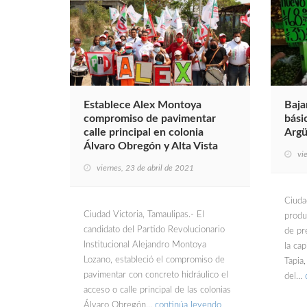
Establece Alex Montoya
Baja
compromiso de pavimentar
bási
calle principal en colonia
Argü
Álvaro Obregón y Alta Vista
vi
viernes, 23 de abril de 2021
Ciudad
Ciudad Victoria, Tamaulipas.- El
produ
candidato del Partido Revolucionario
de pr
Institucional Alejandro Montoya
la cap
Lozano, estableció el compromiso de
Tapia
pavimentar con concreto hidráulico el
del…
acceso o calle principal de las colonias
Álvaro Obregón…
continúa leyendo