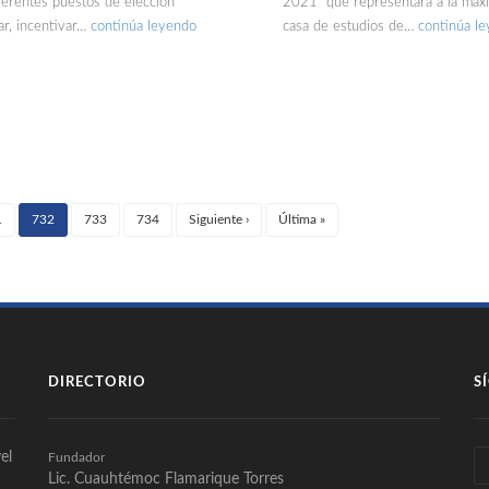
iferentes puestos de elección
2021” que representará a la máx
ar, incentivar…
continúa leyendo
casa de estudios de…
continúa l
1
732
733
734
Siguiente
›
Última
»
(current)
DIRECTORIO
S
el
Fundador
Lic. Cuauhtémoc Flamarique Torres