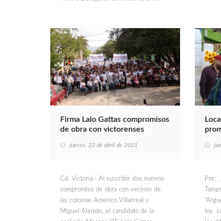
Firma Lalo Gattas compromisos
Loca
de obra con victorenses
prom
jueves, 22 de abril de 2021
ju
Cd. Victoria.- Al suscribir dos nuevos
Por; J
compromiso de obra con vecinos de
Tamps
las colonias Américo Villarreal y
“Argue
Miguel Alemán, el candidato de la
los c