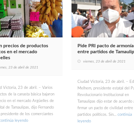
n precios de productos
Pide PRI pacto de armonía
cos en el mercado
entre partidos de Tamauli
elles
viernes, 23 de abril de 2021
ernes, 23 de abril de 2021
Ciudad Victoria, 23 de abril. – E
 Victoria, 23 de abril. – Varios
Melhem, presidente estatal del P
ctos de la canasta básica bajaron
Revolucionario Institucional en
ecio en el mercado Argüelles de
Tamaulipas dijo estar de acuerdo 
ital de Tamaulipas, dijo Fernando
firmar un pacto de civilidad entre
, presidente de los comerciantes
partidos políticos. Sin…
continúa
continúa leyendo
leyendo