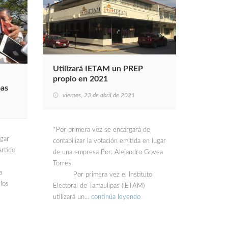
Utilizará IETAM un PREP
propio en 2021
pas
viernes, 23 de abril de 2021
*Por primera vez se encargará de
dgar
contabilizar la votación emitida en lugar
artido
de una empresa Por: Alejandro Govea
Torres
a
Por primera vez el Instituto
 los
Electoral de Tamaulipas (IETAM)
utilizará un…
continúa leyendo