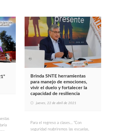
Brinda SNTE herramientas
21”
para manejo de emociones,
vivir el duelo y fortalecer la
capacidad de resiliencia
jueves, 22 de abril de 2021
uestas
Para el regreso a clases… “Con
taria
seguridad reabriremos las escuelas,