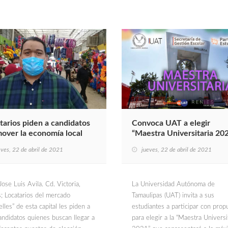
tarios piden a candidatos
Convoca UAT a elegir
over la economía local
“Maestra Universitaria 20
eves, 22 de abril de 2021
jueves, 22 de abril de 2021
ose Luis Avila. Cd. Victoria,
La Universidad Autónoma de
; Locatarios del mercado
Tamaulipas (UAT) invita a sus
lles” de esta capital les piden a
estudiantes a participar con prop
andidatos quienes buscan llegar a
para elegir a la “Maestra Universi