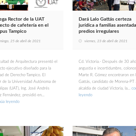
ega Rector de la UAT
Dará Lalo Gattás certeza
ecto de cafetería en el
jurídica a familias asentad
pus Tampico
predios irregulares
mingo, 25 de abril de 2021
viernes, 23 de abril de 2021
cultad de Arquitectura presentó el
Cd. Victoria.- Después de 30 añ
cto ejecutivo diseñado para la
angustia e incertidumbre, colonos
tad de Derecho-Tampico. El
Marte R. Gómez encontraron en 
r de la Universidad Autónoma de
Gattás, candidato de Morena-PT 
lipas (UAT), Ing. José Andrés
alcaldía de ciudad Victoria, la…
co
z Fernández, presidió en…
leyendo
núa leyendo