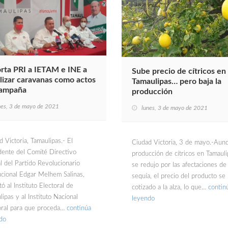
rta PRI a IETAM e INE a
Sube precio de cítricos en
alizar caravanas como actos
Tamaulipas… pero baja la
campaña
producción
nes, 3 de mayo de 2021
lunes, 3 de mayo de 2021
 Victoria, Tamaulipas.- El
Ciudad Victoria, 3 de mayo.-Aunq
dente del Comité Directivo
producción de cítricos en Tamauli
al del Partido Revolucionario
se redujo por las afectaciones de 
tucional Edgar Melhem Salinas,
sequía, el precio del producto se
ó al Instituto Electoral de
cotizado a la alza, lo que…
contin
ipas y al Instituto Nacional
leyendo
oral para que proceda…
continúa
do