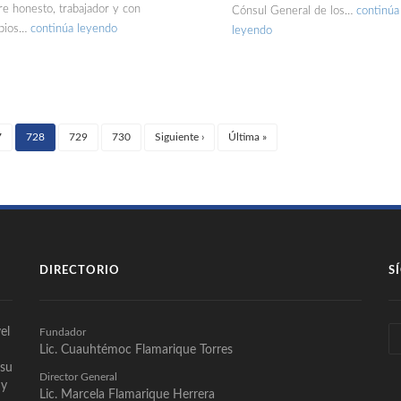
e honesto, trabajador y con
Cónsul General de los…
continúa
ipios…
continúa leyendo
leyendo
7
728
729
730
Siguiente
›
Última
»
(current)
DIRECTORIO
S
el
Fundador
Lic. Cuauhtémoc Flamarique Torres
 su
Director General
 y
Lic. Marcela Flamarique Herrera