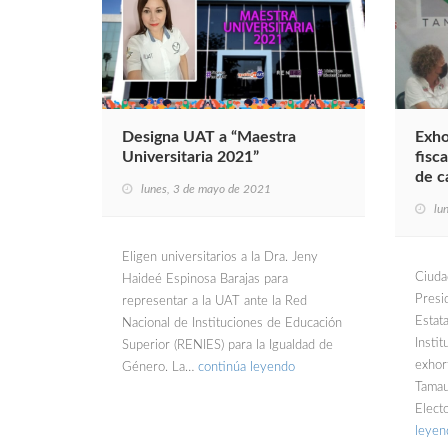
Designa UAT a “Maestra
Exho
Universitaria 2021”
fisc
de 
lunes, 3 de mayo de 2021
lu
Eligen universitarios a la Dra. Jeny
Ciudad
Haideé Espinosa Barajas para
Presi
representar a la UAT ante la Red
Estat
Nacional de Instituciones de Educación
Insti
Superior (RENIES) para la Igualdad de
exhort
Género. La…
continúa leyendo
Tamaul
Elect
leyen