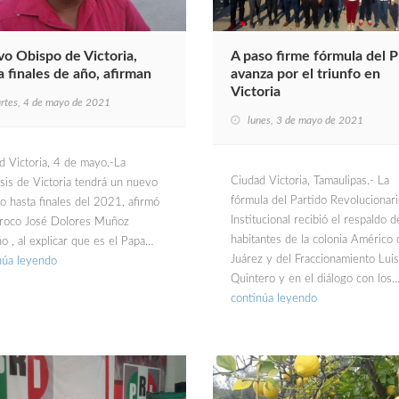
o Obispo de Victoria,
A paso firme fórmula del P
a finales de año, afirman
avanza por el triunfo en
Victoria
rtes, 4 de mayo de 2021
lunes, 3 de mayo de 2021
d Victoria, 4 de mayo.-La
Ciudad Victoria, Tamaulipas.- La
sis de Victoria tendrá un nuevo
fórmula del Partido Revolucionar
o hasta finales del 2021, afirmó
Institucional recibió el respaldo d
rroco José Dolores Muñoz
habitantes de la colonia Américo 
o , al explicar que es el Papa…
Juárez y del Fraccionamiento Luis
núa leyendo
Quintero y en el diálogo con los
continúa leyendo