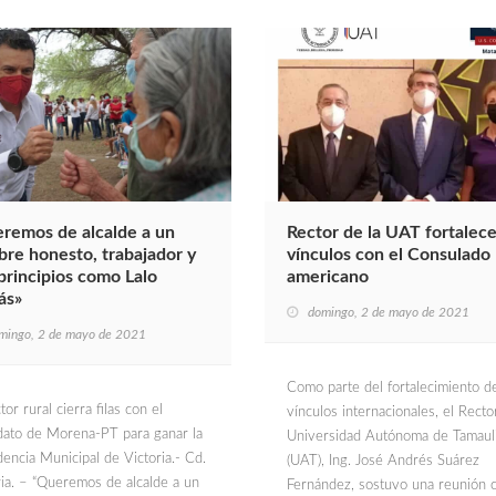
remos de alcalde a un
Rector de la UAT fortalec
re honesto, trabajador y
vínculos con el Consulado
principios como Lalo
americano
ás»
domingo, 2 de mayo de 2021
mingo, 2 de mayo de 2021
Como parte del fortalecimiento d
tor rural cierra filas con el
vínculos internacionales, el Rector
dato de Morena-PT para ganar la
Universidad Autónoma de Tamaul
dencia Municipal de Victoria.- Cd.
(UAT), Ing. José Andrés Suárez
ria. – “Queremos de alcalde a un
Fernández, sostuvo una reunión c