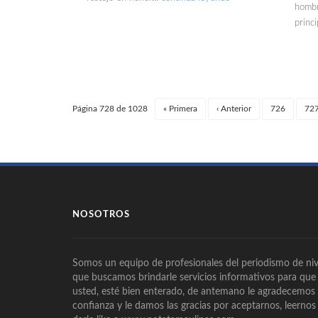
hombr
princ
Página 728 de 1028
«
Primera
‹
Anterior
726
72
NOSOTROS
Somos un equipo de profesionales del periodismo de niv
que buscamos brindarle servicios informativos para que
usted, esté bien enterado, de antemano le agradecemos
confianza y le damos las gracias por aceptarnos, leernos