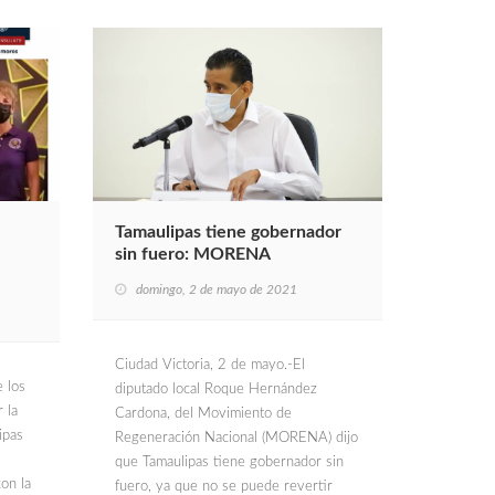
e
Tamaulipas tiene gobernador
sin fuero: MORENA
domingo, 2 de mayo de 2021
Ciudad Victoria, 2 de mayo.-El
e los
diputado local Roque Hernández
 la
Cardona, del Movimiento de
ipas
Regeneración Nacional (MORENA) dijo
que Tamaulipas tiene gobernador sin
on la
fuero, ya que no se puede revertir