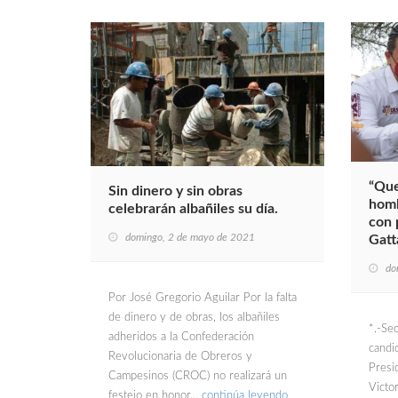
“Que
Sin dinero y sin obras
homb
celebrarán albañiles su día.
con 
domingo, 2 de mayo de 2021
Gatt
do
Por José Gregorio Aguilar Por la falta
de dinero y de obras, los albañiles
*.-Sec
adheridos a la Confederación
candi
Revolucionaria de Obreros y
Presi
Campesinos (CROC) no realizará un
Victo
festejo en honor…
continúa leyendo