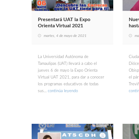
Presentará UAT la Expo
Nuev
Orienta Virtual 2021
hast
martes, 4 de mayo de 2021
ma
La Universidad Autónoma de
Ciuda
Tamaulipas (UAT) llevará a cabo el
Dióce
jueves 6 de mayo la Expo Orienta
Obisp
Virtual UAT 2021, para dar a conocer
el pá
los programas educativos de todas
Treviñ
sus…
continúa leyendo
conti