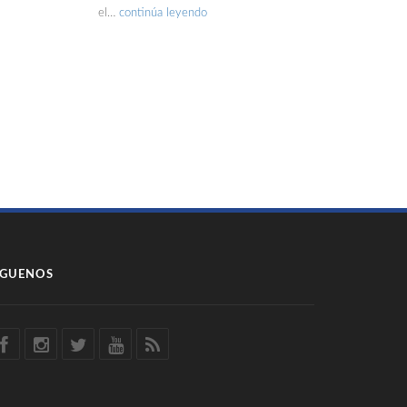
el…
continúa leyendo
ÍGUENOS