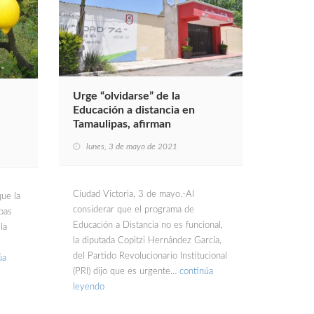
Urge “olvidarse” de la
Educación a distancia en
Tamaulipas, afirman
lunes, 3 de mayo de 2021
Ciudad Victoria, 3 de mayo.-Al
ue la
considerar que el programa de
pas
Educación a Distancia no es funcional,
la
la diputada Copitzi Hernández García,
del Partido Revolucionario Institucional
úa
(PRI) dijo que es urgente…
continúa
leyendo