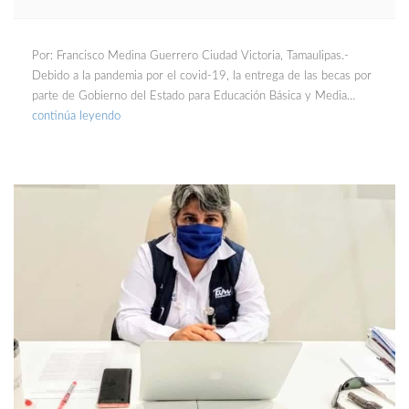
Por: Francisco Medina Guerrero Ciudad Victoria, Tamaulipas.-
Debido a la pandemia por el covid-19, la entrega de las becas por
parte de Gobierno del Estado para Educación Básica y Media…
continúa leyendo