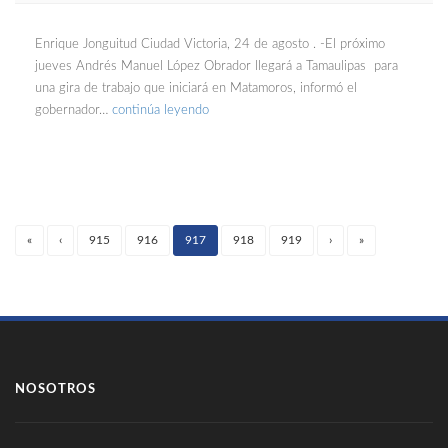
Enrique Jonguitud Ciudad Victoria, 24 de agosto . -El próximo
jueves Andrés Manuel López Obrador llegará a Tamaulipas para
una gira de trabajo que iniciará en Matamoros, informó el
gobernador…
continúa leyendo
«
‹
915
916
917
918
919
›
»
(current)
NOSOTROS