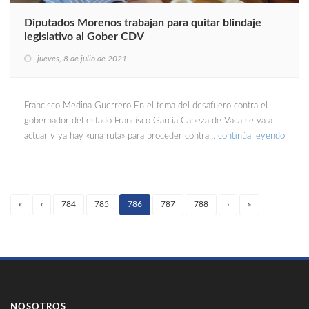
Diputados Morenos trabajan para quitar blindaje
legislativo al Gober CDV
jueves, 8 de julio de 2021
Francisco Medina Guerrero En el tema del desafuero contra el
gobernador del estado Francisco García Cabeza de Vaca se va a
actuar y ya hay «una ruta» para proceder contra…
continúa leyendo
«
‹
784
785
786
787
788
›
»
(current)
NOSOTROS