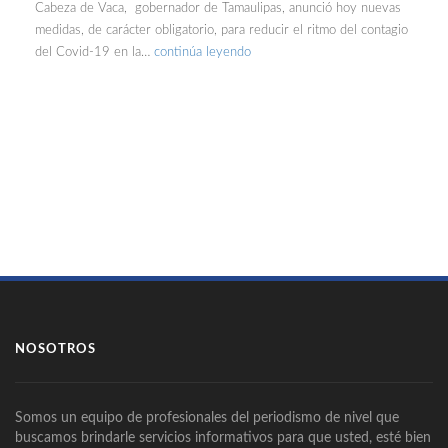
Cabeza de Vaca, gobernador de Tamaulipas, anunció hoy nuevas
medidas, de carácter obligatorio, para reducir el ritmo del contagio
del Covid-19 en la…
continúa leyendo
NOSOTROS
Somos un equipo de profesionales del periodismo de nivel que
buscamos brindarle servicios informativos para que usted, esté bien