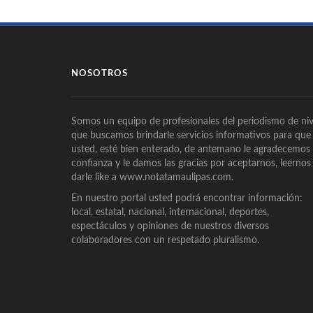
NOSOTROS
Somos un equipo de profesionales del periodismo de niv
que buscamos brindarle servicios informativos para que
usted, esté bien enterado, de antemano le agradecemos
confianza y le damos las gracias por aceptarnos, leernos
darle like a www.notatamaulipas.com.
En nuestro portal usted podrá encontrar información:
local, estatal, nacional, internacional, deportes,
espectáculos y opiniones de nuestros diversos
colaboradores con un respetado pluralismo.