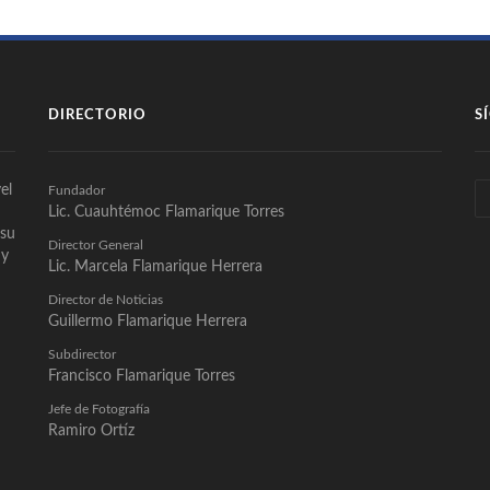
DIRECTORIO
S
el
Fundador
Lic. Cuauhtémoc Flamarique Torres
 su
Director General
 y
Lic. Marcela Flamarique Herrera
Director de Noticias
Guillermo Flamarique Herrera
Subdirector
Francisco Flamarique Torres
Jefe de Fotografía
Ramiro Ortíz