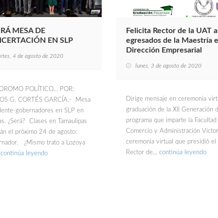
RÁ MESA DE
Felicita Rector de la UAT a
CERTACIÓN EN SLP
egresados de la Maestría 
Dirección Empresarial
rtes, 4 de agosto de 2020
lunes, 3 de agosto de 2020
DROMO POLÍTICO… POR:
Dirige mensaje en ceremonia virt
OS G. CORTÉS GARCÍA.- Mesa
graduación de la XII Generación d
dente-gobernadores en SLP en
programa que imparte la Facultad
as. ¿Será? Clases en Tamaulipas
Comercio y Administración Victor
arán el próximo 24 de agosto:
ceremonia virtual que presidió el
nador. ¿Mismo trato a Lozoya
Rector de…
continúa leyendo
…
continúa leyendo