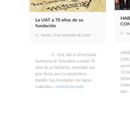
HAB
La UAT a 70 años de su
CON
fundación
ma
martes, 10 de noviembre de 2020
HIPÓ
1.- Este año la Universidad
CARL
Autónoma de Tamaulipas cumplió 70
presi
años de su fundación, ameritaba una
10 dí
gran fiesta, pero la pandemia lo
inici
impidió. Son incontables los logros
Gober
realizados…
continúa leyendo
que