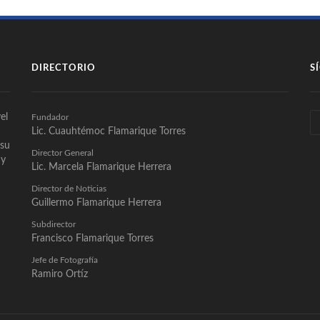
DIRECTORIO
S
el
Fundador
Lic. Cuauhtémoc Flamarique Torres
 su
Director General
 y
Lic. Marcela Flamarique Herrera
Director de Noticias
Guillermo Flamarique Herrera
Subdirector
Francisco Flamarique Torres
Jefe de Fotografía
Ramiro Ortíz