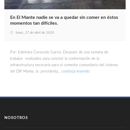
En El Mante nadie se va a quedar sin comer en éstos
momentos tan difíciles.
lunes, 27 de abril de 2020
Por: Edelmira Cerecedo García. Después de una semana de
trabajos realizados para concluir la conformación de la
infraestructura necesaria para el comedor comunitario del sistema
del DIF Mante, la presidenta…
continúa leyendo
NOSOTROS