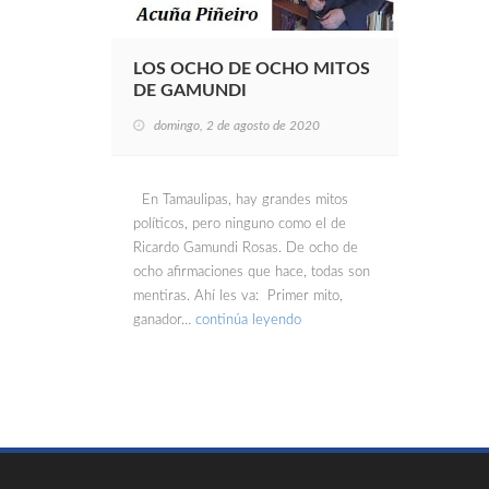
LOS OCHO DE OCHO MITOS
DE GAMUNDI
domingo, 2 de agosto de 2020
En Tamaulipas, hay grandes mitos
políticos, pero ninguno como el de
Ricardo Gamundi Rosas. De ocho de
ocho afirmaciones que hace, todas son
mentiras. Ahí les va: Primer mito,
ganador…
continúa leyendo