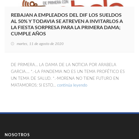
REBAJAN A EMPLEADOS DEL DIF LOS SUELDOS
AL 50% Y TODAVIA SE ATREVEN A INVITARLOS A
LA FIESTA SORPRESA PARA LA PRIMERA DAMA;
CUMPLE AÑOS
martes, 11 de agosto de 2020
DE PRIMERA… LA DAMA DE LA NOTICIA POR ARABELA
GARCIA…. *.-LA PANDEMIA NO ES UN TEMA PROFÉTICO ES
UN TEMA DE SALUD. *.-MORENA NO TIENE FUTURO EN
MATAMOROS; SI ESTO…
continúa leyendo
NOSOTROS