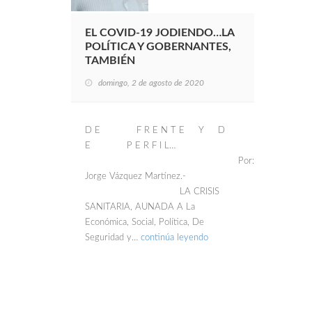
EL COVID-19 JODIENDO…LA
POLÍTICA Y GOBERNANTES,
TAMBIÉN
domingo, 2 de agosto de 2020
D E F R E N T E Y D
E P E R F I L…
Por:
Jorge Vázquez Martínez.-
LA CRISIS
SANITARIA, AUNADA A La
Económica, Social, Política, De
Seguridad y…
continúa leyendo