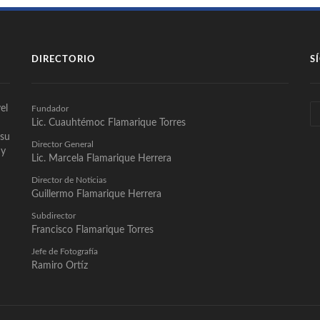
DIRECTORIO
S
el
Fundador
Lic. Cuauhtémoc Flamarique Torres
 su
Director General
 y
Lic. Marcela Flamarique Herrera
Director de Noticias
Guillermo Flamarique Herrera
Subdirector
Francisco Flamarique Torres
Jefe de Fotografía
Ramiro Ortíz