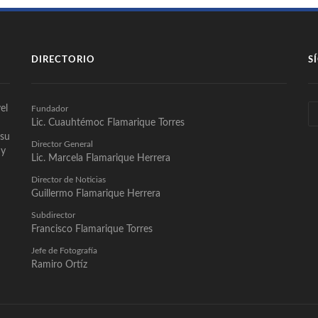
DIRECTORIO
S
el
Fundador
Lic. Cuauhtémoc Flamarique Torres
 su
Director General
 y
Lic. Marcela Flamarique Herrera
Director de Noticias
Guillermo Flamarique Herrera
Subdirector
Francisco Flamarique Torres
Jefe de Fotografía
Ramiro Ortíz