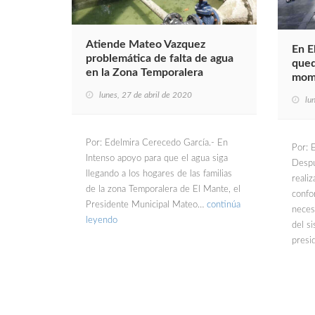
Atiende Mateo Vazquez
En E
problemática de falta de agua
qued
en la Zona Temporalera
mome
lunes, 27 de abril de 2020
lu
Por: Edelmira Cerecedo García.- En
Por: 
Intenso apoyo para que el agua siga
Despu
llegando a los hogares de las familias
realiz
de la zona Temporalera de El Mante, el
confo
Presidente Municipal Mateo…
continúa
neces
leyendo
del s
presi