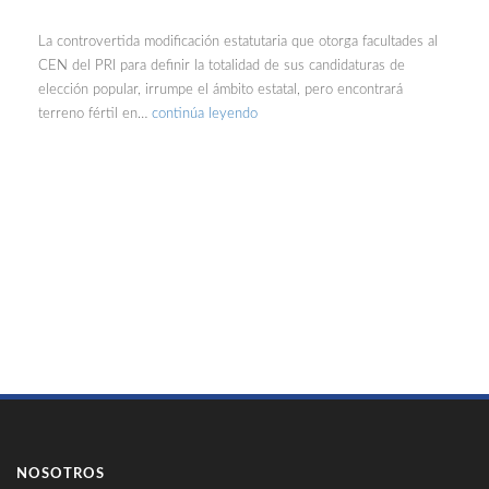
La controvertida modificación estatutaria que otorga facultades al
CEN del PRI para definir la totalidad de sus candidaturas de
elección popular, irrumpe el ámbito estatal, pero encontrará
terreno fértil en…
continúa leyendo
NOSOTROS