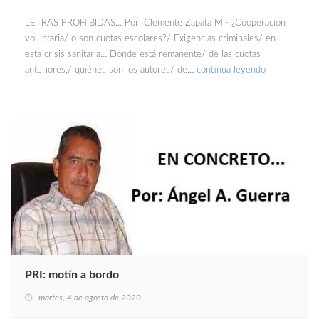
LETRAS PROHIBIDAS… Por: Clemente Zapata M.- ¿Cooperación
voluntaria/ o son cuotas escolares?/ Exigencias criminales/ en
esta crisis sanitaria… Dónde está remanente/ de las cuotas
anteriores;/ quiénes son los autores/ de…
continúa leyendo
PRI: motín a bordo
martes, 4 de agosto de 2020