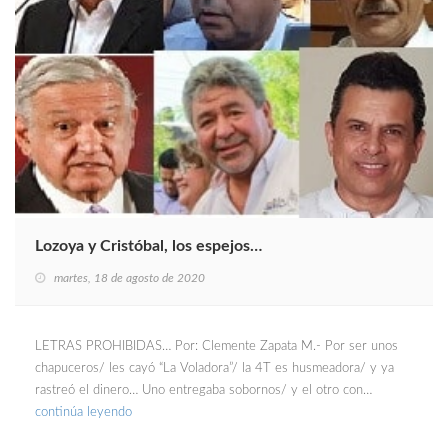
Lozoya y Cristóbal, los espejos…
martes, 18 de agosto de 2020
LETRAS PROHIBIDAS… Por: Clemente Zapata M.- Por ser unos
chapuceros/ les cayó “La Voladora”/ la 4T es husmeadora/ y ya
rastreó el dinero… Uno entregaba sobornos/ y el otro con…
continúa leyendo