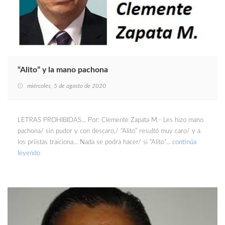
“Alito” y la mano pachona
miércoles, 5 de agosto de 2020
LETRAS PROHIBIDAS… Por: Clemente Zapata M.- Les hizo mano
pachona/ sin pudor y con descaro,/ “Alito” resultó muy caro/ y a
los priistas traiciona… Nada se podrá hacer/ si “Alito”…
continúa
leyendo