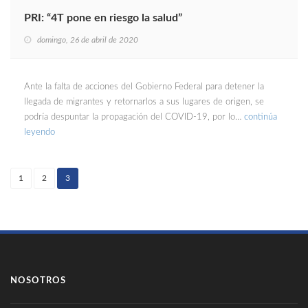
PRI: “4T pone en riesgo la salud”
domingo, 26 de abril de 2020
Ante la falta de acciones del Gobierno Federal para detener la
llegada de migrantes y retornarlos a sus lugares de origen, se
podría despuntar la propagación del COVID-19, por lo…
continúa
leyendo
1
2
3
(current)
NOSOTROS