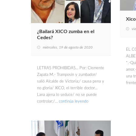
Xico
vi
¿Bailará XICO zumba en el
Cedes?
miércoles, 19 de agosto de 2020
EL C
ALBE
*.-Qu
LETRAS PROHIBIDAS… Por: Clemente
amor.
Zapata M.- Tramposín y zumbador/
una t
salió Alcalde de Victoria;/ causa pena y
fren
no gloria/ XICO, el terrible doctor…
Lana ajena lo seduce/ no se puede
controlar;/…
continúa leyendo