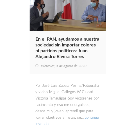
En el PAN, ayudamos a nuestra
sociedad sin importar colores
ni partidos políticos: Juan
Alejandro Rivera Torres
miércoles, 5 de agosto de 2020
Por José Luis Zapata Pesina/Fotografía
y video-Miguel Gallegos W Ciudad
Victoria Tamaulipas-Soy victorense por
nacimiento y eso me enorgullece,
desde muy joven, aprendí que para
lograr objetivos y metas, se…
continúa
leyendo