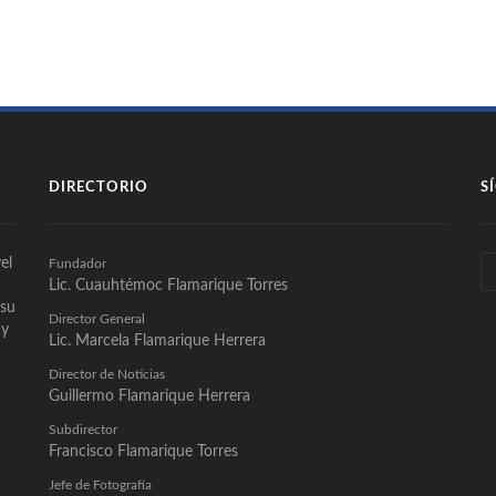
DIRECTORIO
S
el
Fundador
Lic. Cuauhtémoc Flamarique Torres
 su
Director General
 y
Lic. Marcela Flamarique Herrera
Director de Noticias
Guillermo Flamarique Herrera
Subdirector
Francisco Flamarique Torres
Jefe de Fotografía