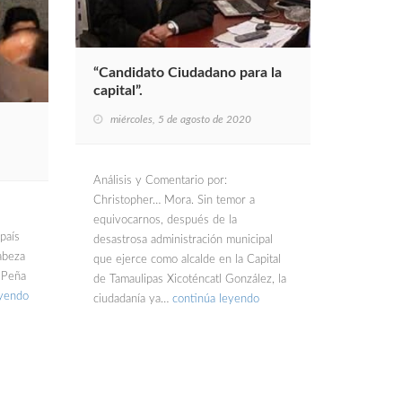
“Candidato Ciudadano para la
capital”.
miércoles, 5 de agosto de 2020
Análisis y Comentario por:
Christopher… Mora. Sin temor a
equivocarnos, después de la
país
desastrosa administración municipal
cabeza
que ejerce como alcalde en la Capital
a Peña
de Tamaulipas Xicoténcatl González, la
eyendo
ciudadanía ya…
continúa leyendo