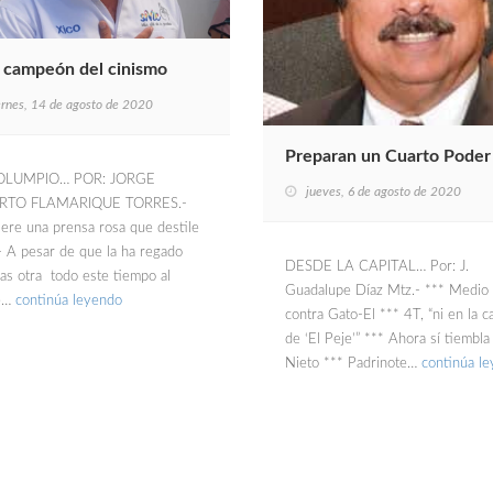
 campeón del cinismo
ernes, 14 de agosto de 2020
Preparan un Cuarto Poder
OLUMPIO… POR: JORGE
jueves, 6 de agosto de 2020
RTO FLAMARIQUE TORRES.-
iere una prensa rosa que destile
- A pesar de que la ha regado
DESDE LA CAPITAL… Por: J.
ras otra todo este tiempo al
Guadalupe Díaz Mtz.- *** Medio 
te…
continúa leyendo
contra Gato-El *** 4T, “ni en la 
de ‘El Peje’” *** Ahora sí tiembl
Nieto *** Padrinote…
continúa l