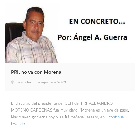
PRI, no va con Morena
miércoles, 5 de agosto de 2020
El discurso del presidente del CEN del PRI, ALEJANDRO
MORENO CÁRDENAS fue muy claro: “Morena es un ave de paso.
Nació ayer, gobierna hoy y se irá mañana”, asestó, en…
continúa
leyendo