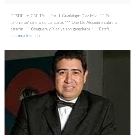
DESDE LA CAPITAL… Por: J. Guadalupe Díaz Mtz- *** Se
‘ahorraron’ dinero de campañas *** Que De Alejandro cubre a
catarrín *** Oseguera y Xico ya son ganaderos *** ‘Estafa…
continúa leyendo