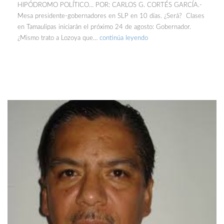
HIPÓDROMO POLÍTICO… POR: CARLOS G. CORTÉS GARCÍA.-
Mesa presidente-gobernadores en SLP en 10 días. ¿Será? Clases
en Tamaulipas iniciarán el próximo 24 de agosto: Gobernador.
¿Mismo trato a Lozoya que…
continúa leyendo