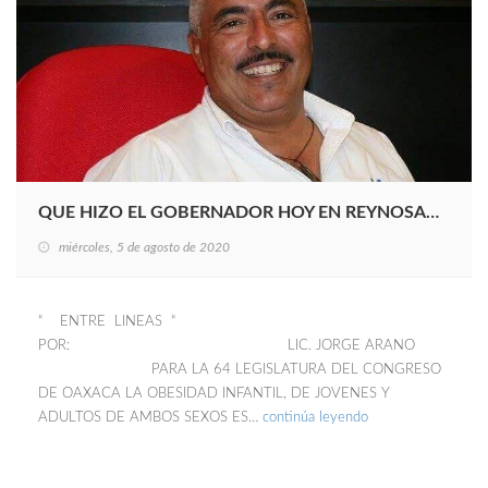
QUE HIZO EL GOBERNADOR HOY EN REYNOSA…
miércoles, 5 de agosto de 2020
“ ENTRE LINEAS “
POR: LIC. JORGE ARANO
PARA LA 64 LEGISLATURA DEL CONGRESO
DE OAXACA LA OBESIDAD INFANTIL, DE JOVENES Y
ADULTOS DE AMBOS SEXOS ES…
continúa leyendo