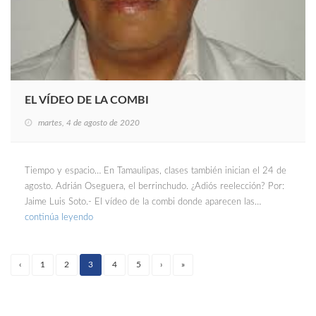
EL VÍDEO DE LA COMBI
martes, 4 de agosto de 2020
Tiempo y espacio… En Tamaulipas, clases también inician el 24 de
agosto. Adrián Oseguera, el berrinchudo. ¿Adiós reelección? Por:
Jaime Luis Soto.- El vídeo de la combi donde aparecen las…
continúa leyendo
‹
1
2
3
4
5
›
»
(current)