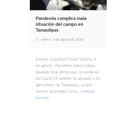
Pandemia complica mala
situación del campo en
Tamaulipas
martes, 4 de agosto de 2020
Enrique Jonguitud Ciudad Victoria, 4
de agosto.- Florentino Sáenz Cobos,
diputado local afirmó que la pandemia
del Covid-19 también ha afectado a los
agricultores de Tamaulipas, ya que
muchas actividades en el…
continúa
leyendo