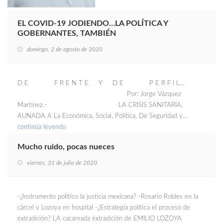
EL COVID-19 JODIENDO…LA POLÍTICA Y
GOBERNANTES, TAMBIÉN
domingo, 2 de agosto de 2020
D E F R E N T E Y D E P E R F I L…
Por: Jorge Vázquez
Martínez.- LA CRISIS SANITARIA,
AUNADA A La Económica, Social, Política, De Seguridad y…
continúa leyendo
Mucho ruido, pocas nueces
viernes, 31 de julio de 2020
-¿Instrumento político la justicia mexicana? -Rosario Robles en la
cárcel y Lozoya en hospital -¿Estrategia política el proceso de
extradición? LA cacareada extradición de EMILIO LOZOYA