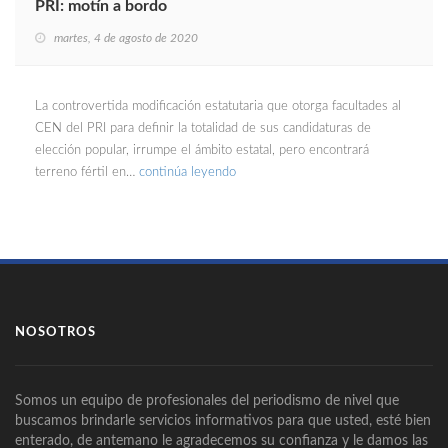
PRI: motín a bordo
martes, 4 de agosto de 2020
La controvertida modificación estatutaria que otorga facultades al
CEN del PRI para definir la totalidad de sus candidaturas de
elección popular, irrumpe el ámbito estatal, pero encontrará
terreno fértil en…
continúa leyendo
NOSOTROS
Somos un equipo de profesionales del periodismo de nivel que
buscamos brindarle servicios informativos para que usted, esté bien
enterado, de antemano le agradecemos su confianza y le damos las