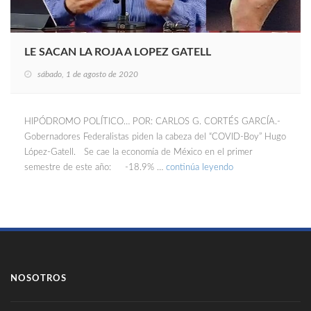
LE SACAN LA ROJA A LOPEZ GATELL
sábado, 1 de agosto de 2020
HIPÓDROMO POLÍTICO… POR: CARLOS G. CORTÉS GARCÍA.-
Gobernadores Federalistas piden la cabeza del “COVID-Boy” Hugo
López-Gatell. Se cae la economía de México en el primer
semestre de este año: -18.9% …
continúa leyendo
NOSOTROS