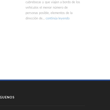
cubrebocas y que viajen a bordo de los
vehículos el menor número de
personas posible, elementos de la
dirección de…
continúa leyendo
ÍGUENOS