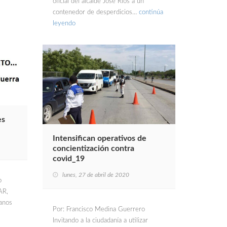
oficial del alcalde José Ríos a un
contenedor de desperdicios…
continúa
leyendo
es
Intensifican operativos de
concientización contra
covid_19
lunes, 27 de abril de 2020
o
AR,
danos
Por: Francisco Medina Guerrero
Invitando a la ciudadanía a utilizar