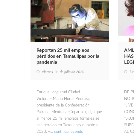
Reportan 25 mil empleos
AML
pérdidos en Tamaulipas por la
HAS
pandemia
LEG
viernes, 31 de julio de 2020
lu
Enrique Jonguitud Ciudad
DE P
Victoria.- Mario Flores Pedraza,
NOTI
presidente de la Confederación
*.-V
Patronal Mexicana (Coparmex) dijo que
CONC
al menos 25 mil empleos formales se
*.-L
han perdido en Tamaulipas durante el
SUPE
2020, y…
continúa leyendo
AL CO