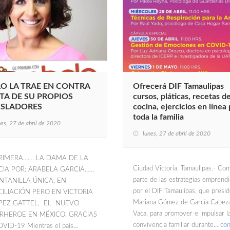
O LA TRAE EN CONTRA
Ofrecerá DIF Tamaulipas
TA DE SU PROPIOS
cursos, pláticas, recetas d
ISLADORES
cocina, ejercicios en línea
toda la familia
nes, 27 de abril de 2020
lunes, 27 de abril de 2020
RIMERA……. LA DAMA DE LA
Ciudad Victoria, Tamaulipas.- Co
CIA POR: ARABELA GARCIA……
parte de las estrategias emprend
ENTANILLA ÚNICA, EN
por el DIF Tamaulipas, que presi
ILIACIÓN PERO EN VICTORIA
Mariana Gómez de García Cabez
OPEZ GATTEL, EL NUEVO
Vaca, para promover e impulsar l
RHEROE EN MÉXICO, GRACIAS
convivencia familiar durante…
con
VID-19 Mientras el país…