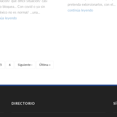
lación/ qué difícil situación/ casi
pretenda extorsionarlos, con el…
lo bloquea… Con covid o ya sin
continúa leyendo
éxico no es normal/ …una…
núa leyendo
5
6
Siguiente
›
Última
»
rrent)
DIRECTORIO
S