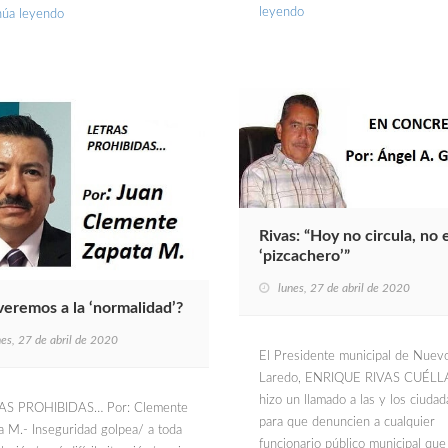
leyendo
núa leyendo
Rivas: “Hoy no circula, no 
‘pizcachero’”
lunes, 27 de abril de 2020
veremos a la ‘normalidad’?
nes, 27 de abril de 2020
El Presidente municipal de Nuev
Laredo, ENRIQUE RIVAS CUÉLL
hizo un llamado a las y los ciuda
AS PROHIBIDAS… Por: Clemente
para que denuncien a cualquier
a M.- Inseguridad golpea/ a toda
funcionario público municipal que