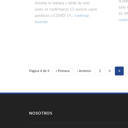
la pob
durante la mañana y tarde de este
todo 
lunes se confirmaron 11 nuevos casos
él/ M
positivos a COVID-19…
continúa
conti
leyendo
Página 4 de 9
«
Primera
‹
Anterior
2
3
4
(cu
NOSOTROS