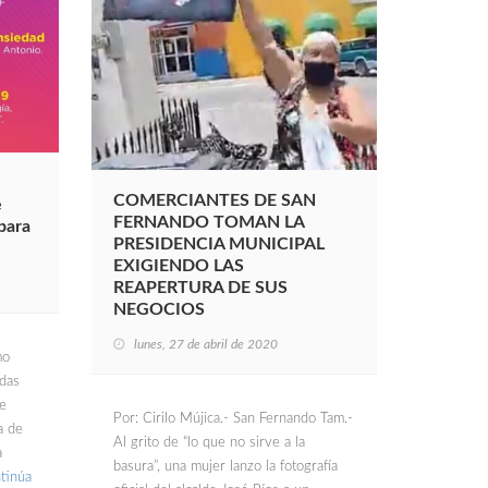
COMERCIANTES DE SAN
e
FERNANDO TOMAN LA
 para
PRESIDENCIA MUNICIPAL
EXIGIENDO LAS
REAPERTURA DE SUS
NEGOCIOS
lunes, 27 de abril de 2020
mo
idas
de
Por: Cirilo Mújica.- San Fernando Tam.-
a de
Al grito de “lo que no sirve a la
a
basura”, una mujer lanzo la fotografía
tinúa