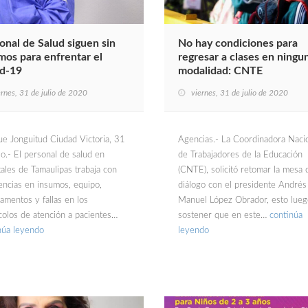
onal de Salud siguen sin
No hay condiciones para
mos para enfrentar el
regresar a clases en ningu
d-19
modalidad: CNTE
ernes, 31 de julio de 2020
viernes, 31 de julio de 2020
ue Jonguitud Ciudad Victoria, 31
Agencias.- La Coordinadora Naci
io.- El personal de salud en
de Trabajadores de la Educación
tales de Tamaulipas trabaja con
(CNTE), solicitó retomar la mesa 
iencias en insumos, equipo,
diálogo con el presidente Andrés
amentos y fallas en los
Manuel López Obrador, esto lueg
colos de atención a pacientes…
sostener que en este…
continúa
núa leyendo
leyendo