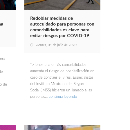
Redoblar medidas de
na
autocuidado para personas con
comorbilidades es clave para
evitar riesgos por COVID-19
viernes, 31 de julio de 2020
onal
*.-Tener una o más comorbilidades
aumenta el riesgo de hospitalización en
de
caso de contraer el virus. Especialistas
del Instituto Mexicano del Seguro
o de
Social (IMSS) hicieron un llamado a las
personas…
continúa leyendo