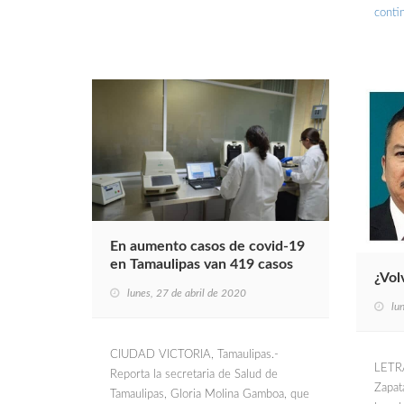
conti
En aumento casos de covid-19
en Tamaulipas van 419 casos
¿Vol
lunes, 27 de abril de 2020
lu
CIUDAD VICTORIA, Tamaulipas.-
LETR
Reporta la secretaria de Salud de
Zapat
Tamaulipas, Gloria Molina Gamboa, que