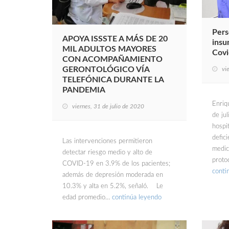
Pers
APOYA ISSSTE A MÁS DE 20
insu
MIL ADULTOS MAYORES
Covi
CON ACOMPAÑAMIENTO
GERONTOLÓGICO VÍA
vi
TELEFÓNICA DURANTE LA
PANDEMIA
Enriq
viernes, 31 de julio de 2020
de jul
hospi
defic
Las intervenciones permitieron
medic
detectar riesgo medio y alto de
proto
COVID-19 en 3.9% de los pacientes;
conti
además de depresión moderada en
10.3% y alta en 5.2%, señaló. Le
edad promedio…
continúa leyendo