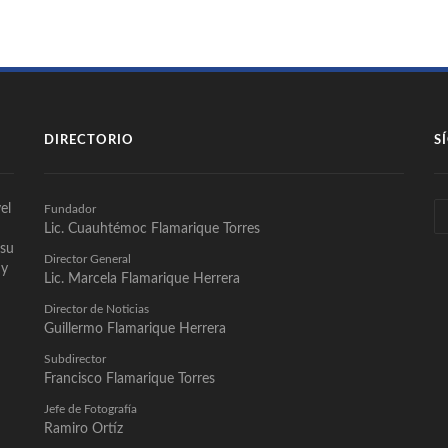
DIRECTORIO
S
el
Fundador
Lic. Cuauhtémoc Flamarique Torres
 su
Director General
 y
Lic. Marcela Flamarique Herrera
Director de Noticias
Guillermo Flamarique Herrera
Subdirector
Francisco Flamarique Torres
Jefe de Fotografía
Ramiro Ortíz