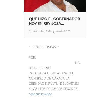
QUE HIZO EL GOBERNADOR
HOY EN REYNOSA…
miércoles, 5 de agosto de 2020
“ ENTRE LINEAS “
POR:
LIC.
JORGE ARANO
PARA LA 64 LEGISLATURA DEL
CONGRESO DE OAXACA LA
OBESIDAD INFANTIL, DE JOVENES
Y ADULTOS DE AMBOS SEXOS ES…
continúa leyendo