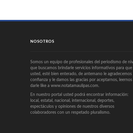
NOSOTROS
Somos un equipo de profesionales del periodismo de niv
que buscamos brindarle servicios informativos para que
usted, esté bien enterado, de antemano le agradecemos
confianza y le damos las gracias por aceptarnos, leernos
darle like a www.notatamaulipas.com.
En nuestro portal usted podrá encontrar información:
local, estatal, nacional, internacional, deportes,
espectáculos y opiniones de nuestros diversos
colaboradores con un respetado pluralismo.