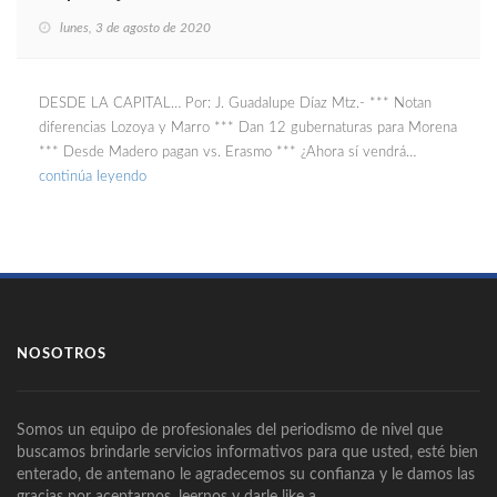
lunes, 3 de agosto de 2020
DESDE LA CAPITAL… Por: J. Guadalupe Díaz Mtz.- *** Notan
diferencias Lozoya y Marro *** Dan 12 gubernaturas para Morena
*** Desde Madero pagan vs. Erasmo *** ¿Ahora sí vendrá…
continúa leyendo
NOSOTROS
Somos un equipo de profesionales del periodismo de nivel que
buscamos brindarle servicios informativos para que usted, esté bien
enterado, de antemano le agradecemos su confianza y le damos las