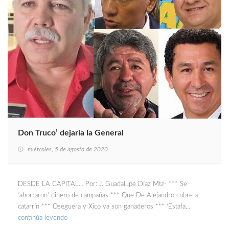
Don Truco’ dejaría la General
miércoles, 5 de agosto de 2020
DESDE LA CAPITAL… Por: J. Guadalupe Díaz Mtz- *** Se
‘ahorraron’ dinero de campañas *** Que De Alejandro cubre a
catarrín *** Oseguera y Xico ya son ganaderos *** ‘Estafa…
continúa leyendo